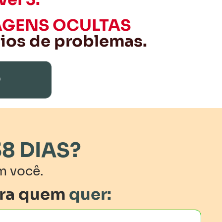
AGENS OCULTAS
eios de problemas.
O
38 DIAS?
m você.
ra quem
quer: