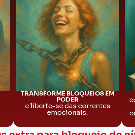
TRANSFORME BLOQUEIOS EM
PODER
c
e liberte-se das correntes
emocionais.
o
s extra para bloqueio de nív