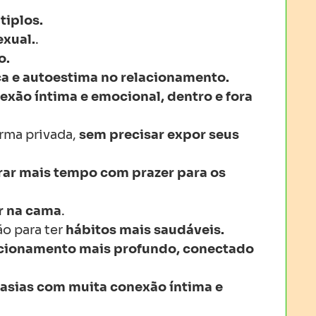
tiplos
.
exual
.
.
o
.
ça
e
autoestima
no
relacionamento
.
exão
íntima
e
emocional
,
dentro
e fora
orma
privada
,
sem
precisar
expor
seus
rar
mais
tempo com
prazer
para
os
r
na
cama
.
ão
para
ter
hábitos
mais
saudáveis
.
acionamento
mais
profundo
,
conectado
tasias
com
muita
conexão
íntima
e