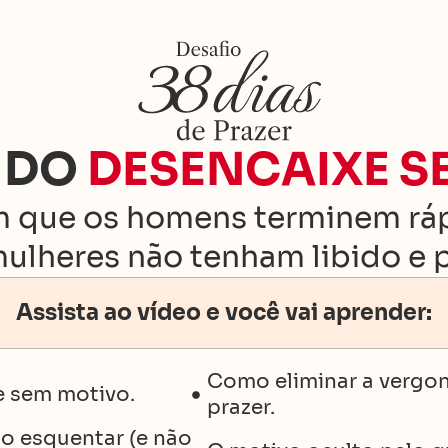
Z DO
DESENCAIXE S
m que os homens terminem rá
mulheres não tenham libido e p
Assista ao vídeo e você vai aprender:
Como eliminar a vergon
e sem motivo.
prazer.
o esquentar (e não