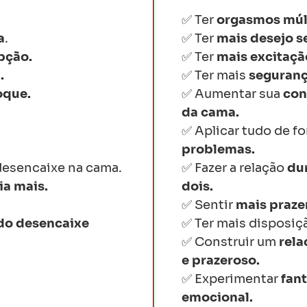
✅ Ter
orgasmos
múl
a
.
✅ Ter
mais
desejo
s
pção.
✅ Ter
mais
excitaçã
.
✅ Ter
mais
seguran
oque.
✅
Aumentar
sua
con
da
cama
.
✅
Aplicar
tudo
de f
problemas
.
esencaixe na cama
.
✅
Fazer a
relação
du
ia mais
.
dois
.
✅
Sentir
mais
praze
do desencaixe
✅
Ter
mais
disposiç
✅
Construir
um
rel
e
prazeroso
.
✅
Experimentar
fan
emocional
.