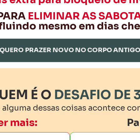
 PARA
ELIMINAR AS SABOT
 fluindo mesmo em dias ch
QUERO PRAZER NOVO NO CORPO ANTIG
UEM É O
DESAFIO DE 
e alguma dessas coisas acontece co
r mais:
Pa