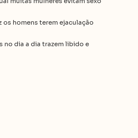
ual muitas mulheres evitam sexo
z os homens terem ejaculação
no dia a dia trazem libido e