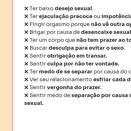
❌
Ter
baixo
desejo sexual
.
❌
Ter
ejaculação precoce
ou
impotênci
❌
Fingir orgasmo
porque
não vê outra o
❌
Brigar por causa de
desencaixe sexual
❌ Ter um
corpo que
não
tem prazer
ao t
❌
Buscar
desculpa para evitar o sexo
.
❌ Sentir
obrigação em transar
.
❌ Sentir
culpa por não ter vontade.
❌ Ter
medo
de se separar
por causa
do d
❌ Ver seu
relacionamento
esfriar
cada d
❌ Sentir
vergonha do prazer
.
❌
Sentir medo de
separação
por causa 
sexual.