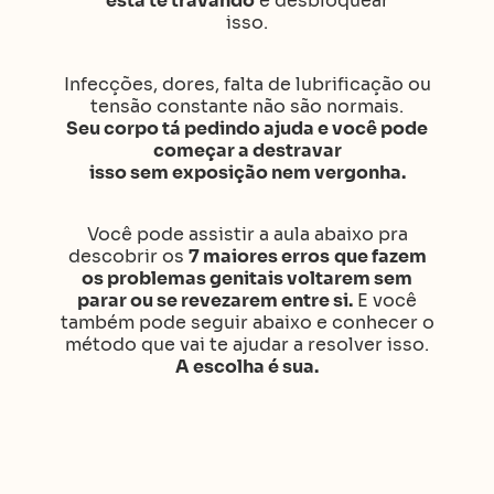
está te travando
e desbloquear
isso.
Infecções, dores, falta de lubrificação ou
tensão constante não são normais.
Seu corpo tá pedindo ajuda e você pode
começar a destravar
isso sem exposição nem vergonha.
Você pode assistir a aula abaixo pra
descobrir
os
7 maiores erros
que fazem
os problemas genitais voltarem sem
parar ou se revezarem entre si.
E você
também pode seguir abaixo e conhecer o
método que vai te ajudar a resolver isso.
A escolha é sua.
QUERO TER PRAZER DE VERDADE